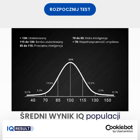
ROZPOCZNIJ TEST
ŚREDNI WYNIK IQ
populacji
IQ
(iloraz inteligencji) jest miarą ogólnej inteligencji
danej osoby. Bada się ją za pomocą standardowych
testów zaprojektowanych do sprawdzenia różnych